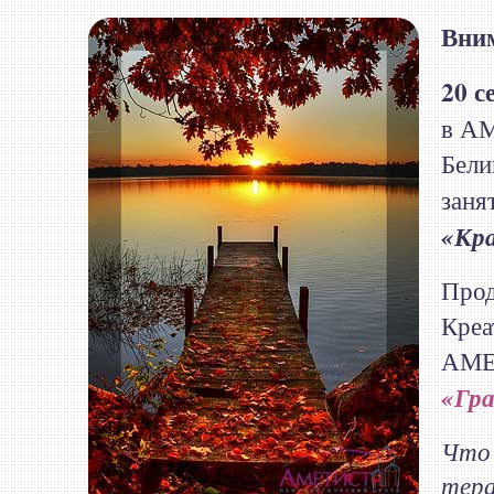
Вним
20 с
в А
Бели
заня
«Кр
Прод
Креа
АМЕ
«Гра
Что 
тер