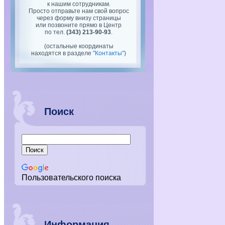
к нашим сотрудникам.
Просто отправьте нам свой вопрос
через форму внизу страницы
или позвоните прямо в Центр
по тел.
(343) 213-90-93
.
(остальные координаты
находятся в разделе
"Контакты"
)
Поиск
Пользовательского поиска
Информация