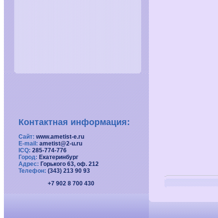
Контактная информация:
Сайт:
www.ametist-e.ru
E-mail:
ametist@2-u.ru
ICQ:
285-774-776
Город:
Екатеринбург
Адрес:
Горького 63, оф. 212
Телефон:
(343) 213 90 93
+7 902 8 700 430